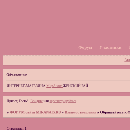
Форум
Участники
Акт
Объявление
ИНТЕРНЕТ-МАГАЗИНА
МирАнаис
ЖЕНСКИЙ РАЙ.
Привет, Гость!
Войдите
или
зарегистрируйтесь
.
»
ФОРУМ сайта MIRANAIS.RU
»
Взаимоотношения
»
Обращайтесь к Ф
Страница:
1