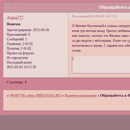
Обращайтесь 
Поделиться
2015-05-02 14:12:21
Даша777
Новичок
О Фатиме Евглевской я узнала соверше
Зарегистрирован
: 2015-04-26
меня три месяца назад бросил любимый 
Приглашений:
0
мне повезло, потому что Фатима знает 
Сообщений:
1
за две недели с небольшим. Разве это с
Уважение:
[+0/-0]
воплотилась в жизнь. С парнем мы сейча
Позитив:
[+0/-0]
отзыв.
Провел на форуме:
Не определено
0
Последний визит:
2015-05-02 14:12:30
Страница:
1
»
ФОРУМ сайта MIRANAIS.RU
»
Взаимоотношения
»
Обращайтесь к Ф