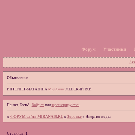
Форум
Участники
Акт
Объявление
ИНТЕРНЕТ-МАГАЗИНА
МирАнаис
ЖЕНСКИЙ РАЙ.
Привет, Гость!
Войдите
или
зарегистрируйтесь
.
»
ФОРУМ сайта MIRANAIS.RU
»
Зоровье
»
Энергия воды
Страница:
1