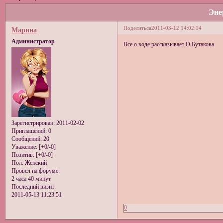
Эне
Поделиться
2011-03-12 14:02:14
Марина
Администратор
Все о воде рассказывает О.Бутакова
Зарегистрирован
: 2011-02-02
Приглашений:
0
Сообщений:
20
Уважение:
[+0/-0]
Позитив:
[+0/-0]
Пол:
Женский
Провел на форуме:
2 часа 40 минут
Последний визит:
2011-05-13 11:23:51
0