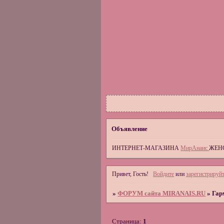
Объявление
ИНТЕРНЕТ-МАГАЗИНА
МирАнаис
ЖЕН
Привет, Гость!
Войдите
или
зарегистрируйт
»
ФОРУМ сайта MIRANAIS.RU
»
Гар
Страница:
1