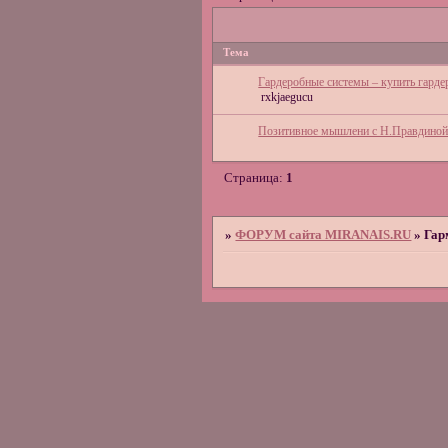
Тема
Гардеробные системы – купить гарде
rxkjaegucu
Позитивное мышлени с Н.Правдиной 
Страница:
1
»
ФОРУМ сайта MIRANAIS.RU
»
Гар