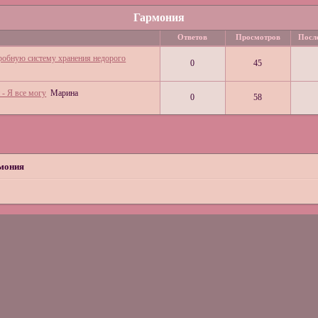
Гармония
Ответов
Просмотров
Посл
робную систему хранения недорого
0
45
- Я все могу
Марина
0
58
мония