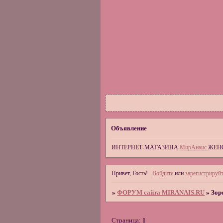
Объявление
ИНТЕРНЕТ-МАГАЗИНА
МирАнаис
ЖЕН
Привет, Гость!
Войдите
или
зарегистрируйт
»
ФОРУМ сайта MIRANAIS.RU
»
Зор
Страница:
1