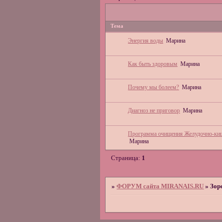
Тема
Энергия воды
Марина
Как быть здоровым
Марина
Почему мы болеем?
Марина
Диагноз не приговор
Марина
Программа очищения Желудочно-кише
Марина
Страница:
1
»
ФОРУМ сайта MIRANAIS.RU
»
Зор