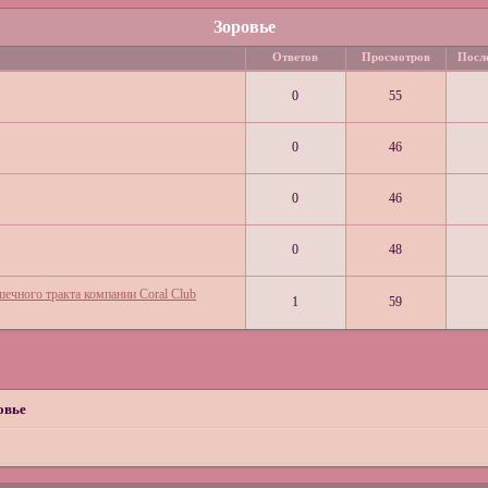
Зоровье
Ответов
Просмотров
Посл
0
55
0
46
0
46
0
48
чного тракта компании Coral Club
1
59
овье