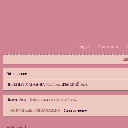
Форум
Участники
Акт
Объявление
ИНТЕРНЕТ-МАГАЗИНА
МирАнаис
ЖЕНСКИЙ РАЙ.
Привет, Гость!
Войдите
или
зарегистрируйтесь
.
»
ФОРУМ сайта MIRANAIS.RU
»
Уход за телом
Страница:
1