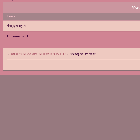
Ухо
Тема
Форум пуст.
Страница:
1
»
ФОРУМ сайта MIRANAIS.RU
»
Уход за телом